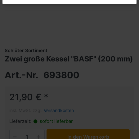
Schlüter Sortiment
Zwei große Kessel "BASF" (200 mm)
Art.-Nr.
693800
21,90 € *
inkl. MwSt. zzgl.
Versandkosten
Lieferzeit:
sofort lieferbar
In den Warenkorb