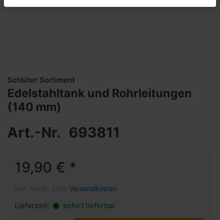
Schlüter Sortiment
Edelstahltank und Rohrleitungen
(140 mm)
Art.-Nr.
693811
19,90 € *
inkl. MwSt. zzgl.
Versandkosten
Lieferzeit:
sofort lieferbar