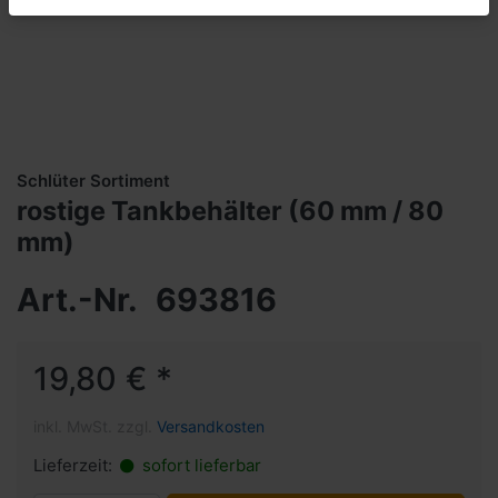
Schlüter Sortiment
rostige Tankbehälter (60 mm / 80
mm)
Art.-Nr.
693816
19,80 € *
inkl. MwSt. zzgl.
Versandkosten
Lieferzeit:
sofort lieferbar