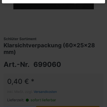
Schlüter Sortiment
Klarsichtverpackung (60x25x28
mm)
Art.-Nr.
699060
0,40 € *
inkl. MwSt. zzgl.
Versandkosten
Lieferzeit:
sofort lieferbar