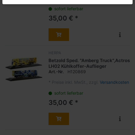
sofort lieferbar
35,00 € *
HERPA
Betzold Sped. "Amberg Truck",Actros
LH02 Kühlkoffer-Auflieger
Art.-Nr.
H120869
*
Preise inkl. MwSt., zzgl.
Versandkosten
sofort lieferbar
35,00 € *