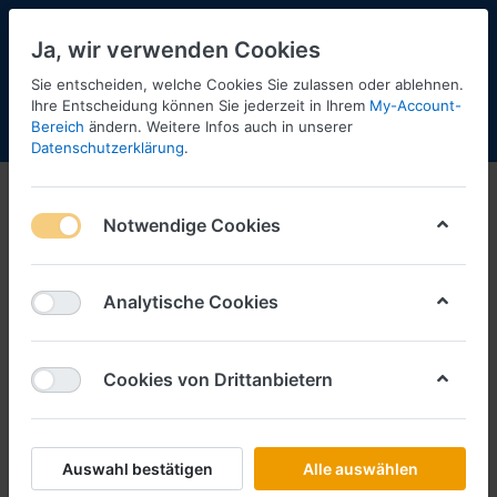
Ja, wir verwenden Cookies
Sie entscheiden, welche Cookies Sie zulassen oder ablehnen.
1
Ihre Entscheidung können Sie jederzeit in Ihrem
My-Account-
Bereich
ändern. Weitere Infos auch in unserer
Menü
Anmelden
Shopaktualisierung
Warenkorb
Datenschutzerklärung
.
Angebote
Notwendige Cookies
1-4
von
4
Filtern
Sortieren
Analytische Cookies
Cookies von Drittanbietern
HERPA
Aquasped/Filip Design, Scania R TL
vvsp. Eurokühlkoffer-Auflieger -PC-
Art.-Nr.
H120982
Auswahl bestätigen
Alle auswählen
*
Preise inkl. MwSt., zzgl.
Versandkosten