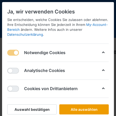
Ja, wir verwenden Cookies
Sie entscheiden, welche Cookies Sie zulassen oder ablehnen.
Ihre Entscheidung können Sie jederzeit in Ihrem
My-Account-
Bereich
ändern. Weitere Infos auch in unserer
Menü
Anmelden
Shopaktualisierung
Warenkorb
Datenschutzerklärung
.
Artitec
Artitec_Military_NH_Januar_2025_Pre
Notwendige Cookies
MB)
Analytische Cookies
Cookies von Drittanbietern
Auswahl bestätigen
Alle auswählen