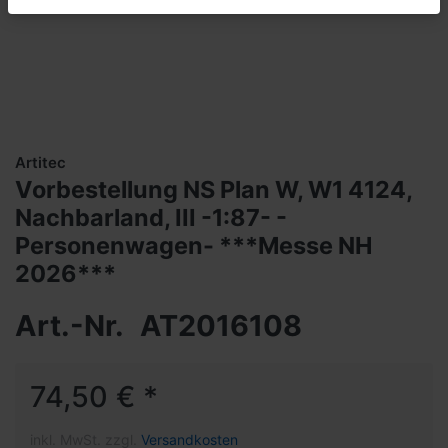
Artitec
Vorbestellung NS Plan W, W1 4124,
Nachbarland, III -1:87- -
Personenwagen- ***Messe NH
2026***
Art.-Nr.
AT2016108
74,50 € *
inkl. MwSt. zzgl.
Versandkosten