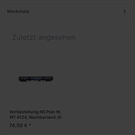
Merkmale
Zuletzt angesehen
Vorbestellung NS Plan W,
W1 4124, Nachbarland, III
-1:87- -Personenwagen-
74,50 € *
***Messe NH 2026***