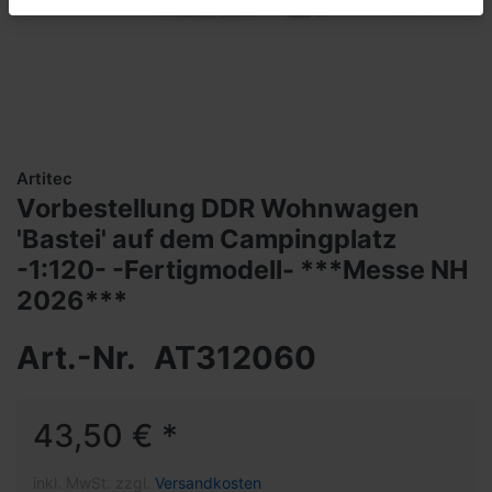
Artitec
Vorbestellung DDR Wohnwagen
'Bastei' auf dem Campingplatz
-1:120- -Fertigmodell- ***Messe NH
2026***
Art.-Nr.
AT312060
43,50 € *
inkl. MwSt. zzgl.
Versandkosten