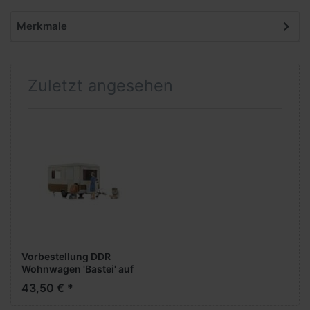
Merkmale
Zuletzt angesehen
Vorbestellung DDR
Wohnwagen 'Bastei' auf
dem Campingplatz
43,50 € *
-1:120- -Fertigmodell-
***Messe NH 2026***