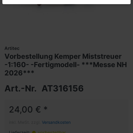
Artitec
Vorbestellung Kemper Miststreuer
-1:160- -Fertigmodell- ***Messe NH
2026***
Art.-Nr.
AT316156
24,00 € *
inkl. MwSt. zzgl.
Versandkosten
Lieferzeit:
vorbestellbar