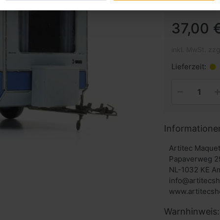
37,00 €
inkl. MwSt. zzg
Lieferzeit:
Informatione
Artitec Maque
Papaverweg 2
NL-1032 KE A
info@artitecs
Warnhinweis: