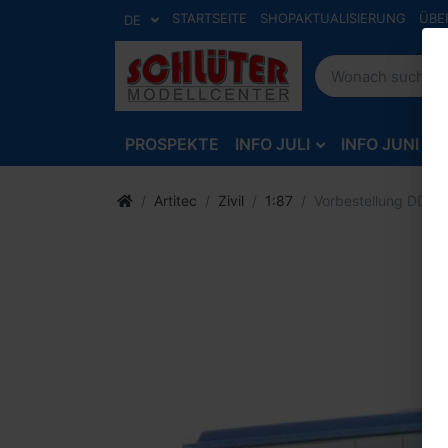
STARTSEITE
SHOPAKTUALISIERUNG
ÜBE
DE
PROSPEKTE
INFO JULI
INFO JUNI
Artitec
Zivil
1:87
Vorbestellung DDR W