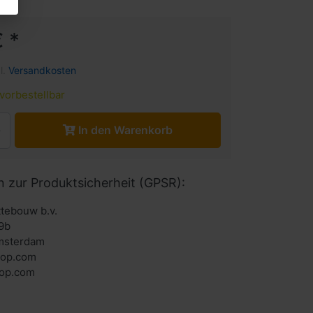
 *
l.
Versandkosten
vorbestellbar
In den Warenkorb
n zur Produktsicherheit (GPSR):
ttebouw b.v.
9b
msterdam
hop.com