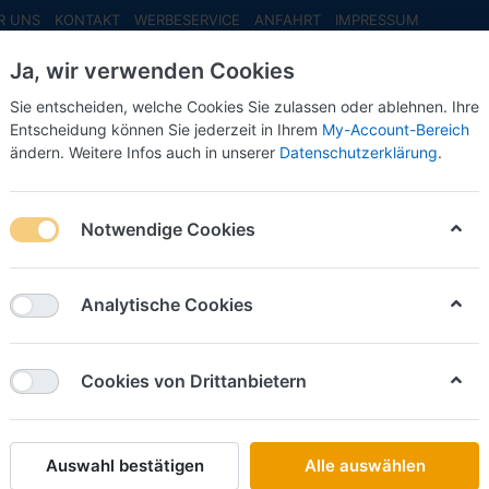
R UNS
KONTAKT
WERBESERVICE
ANFAHRT
IMPRESSUM
Ja, wir verwenden Cookies
Sie entscheiden, welche Cookies Sie zulassen oder ablehnen. Ihre
Entscheidung können Sie jederzeit in Ihrem
My-Account-Bereich
ändern. Weitere Infos auch in unserer
Datenschutzerklärung
.
INFO MAI
NEU EINGETROFFEN
NEUHEITEN VORB
ohnwagen 'Bastei' reisen -1:87- -Fertigmodell- ***Messe NH 2026*
Notwendige Cookies
Artitec
Vorbest
Analytische Cookies
'Bastei' 
Fertigm
Cookies von Drittanbietern
2026**
Auswahl bestätigen
Alle auswählen
Art.-Nr.