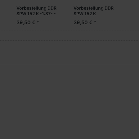
Vorbestellung DDR
Vorbestellung DDR
SPW 152 K -1:87- -
SPW 152 K
t
Military Fertigmodell-
Sanitätspanzer -1:87-
39,50 € *
39,50 € *
***Messe NH
-Military
2026***
Fertigmodell-
***Messe NH
2026***