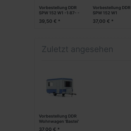
Vorbestellung DDR
Vorbestellung DDR
SPW 152 W1 -1:87- -
SPW 152 W1
Military Fertigmodell-
Eisenbahntranspor
39,50 € *
37,00 € *
***Messe NH
-1:87- -Military
2026***
Fertigmodell-
***Messe NH
2026***
Zuletzt angesehen
Vorbestellung DDR
Wohnwagen 'Bastei'
reisen -1:87- -
37,00 € *