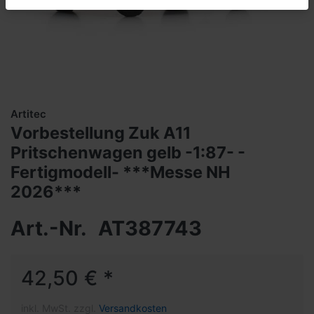
Artitec
Vorbestellung Zuk A11
Pritschenwagen gelb -1:87- -
Fertigmodell- ***Messe NH
2026***
Art.-Nr.
AT387743
42,50 € *
inkl. MwSt. zzgl.
Versandkosten