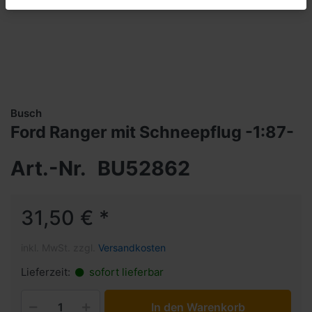
Busch
Ford Ranger mit Schneepflug -1:87-
Art.-Nr.
BU52862
31,50 € *
inkl. MwSt. zzgl.
Versandkosten
Lieferzeit:
sofort lieferbar
In den Warenkorb