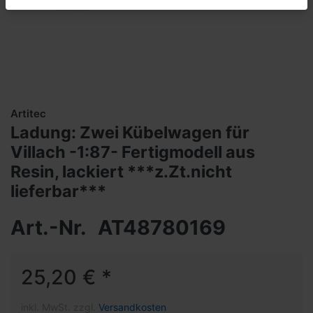
Artitec
Ladung: Zwei Kübelwagen für
Villach -1:87- Fertigmodell aus
Resin, lackiert ***z.Zt.nicht
lieferbar***
Art.-Nr.
AT48780169
25,20 € *
inkl. MwSt. zzgl.
Versandkosten