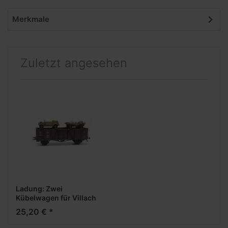
Merkmale
Zuletzt angesehen
Ladung: Zwei
Kübelwagen für Villach
-1:87- Fertigmodell aus
25,20 € *
Resin, lackiert
***z.Zt.nicht lieferbar***