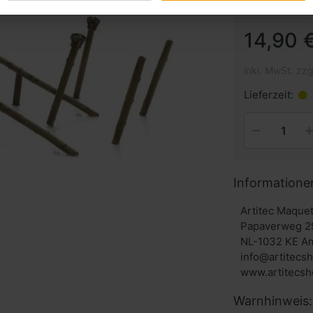
14,90 €
inkl. MwSt. zzg
Lieferzeit:
Informatione
Artitec Maque
Papaverweg 2
NL-1032 KE A
info@artitecs
Warnhinweis: