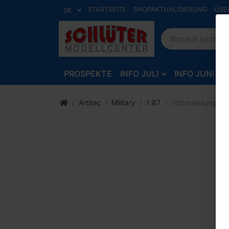
STARTSEITE
SHOPAKTUALISIERUNG
ÜBE
DE
PROSPEKTE
INFO JULI
INFO JUNI
Artitec
Military
1:87
Vorbestellung D-