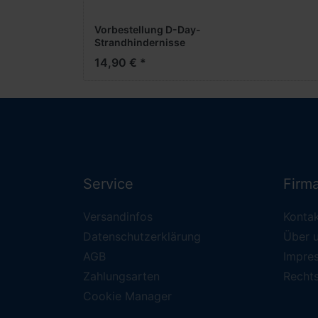
Vorbestellung D-Day-
Strandhindernisse
-1:87- -Military
14,90 € *
Fertigmodell-
***Messe NH
2025***
Service
Firm
Versandinfos
Konta
Datenschutzerklärung
Über 
AGB
Impre
Zahlungsarten
Recht
Cookie Manager