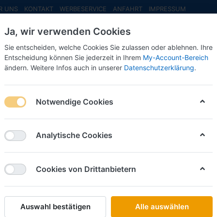
R UNS
KONTAKT
WERBESERVICE
ANFAHRT
IMPRESSUM
Ja, wir verwenden Cookies
Sie entscheiden, welche Cookies Sie zulassen oder ablehnen. Ihre
Entscheidung können Sie jederzeit in Ihrem
My-Account-Bereich
ändern. Weitere Infos auch in unserer
Datenschutzerklärung
.
INFO MAI
NEU EINGETROFFEN
NEUHEITEN VORB
Day-Strandhindernisse -1:87- -Military Fertigmodell- ***Messe NH 2
Notwendige Cookies
Artitec
Vorbest
Analytische Cookies
Strandhi
Military
Cookies von Drittanbietern
***Mes
Auswahl bestätigen
Alle auswählen
Art.-Nr.