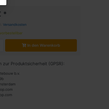
 *
l.
Versandkosten
vorbestellbar
In den Warenkorb
n zur Produktsicherheit (GPSR):
ttebouw b.v.
9b
msterdam
hop.com