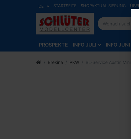
STARTSEITE
SHOPAKTUALISIERUNG
ÜBE
DE
PROSPEKTE
INFO JULI
INFO JUNI
Brekina
PKW
BL-Service Austin Mini Va