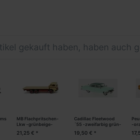
rtikel gekauft haben, haben auch 
ams
MB Flachpritschen-
Cadillac Fleetwood
Peu
Lkw -grünbeige-
´55 -zweifarbig grün-
-or
21,25 € *
19,50 € *
17,