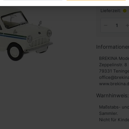
inkl. MwSt. zzg
Lieferzeit:
Informatione
BREKINA Mode
Zeppelinstr. 8
79331 Tening
office@brekin
www.brekina.
Warnhinweis:
Maßstabs- und
Sammler.
Nicht für Kind