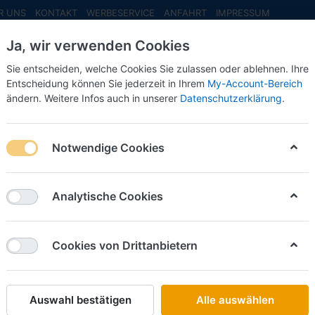
R UNS
KONTAKT
WERBESERVICE
ANFAHRT
IMPRESSUM
Ja, wir verwenden Cookies
Sie entscheiden, welche Cookies Sie zulassen oder ablehnen. Ihre
Entscheidung können Sie jederzeit in Ihrem
My-Account-Bereich
ändern. Weitere Infos auch in unserer
Datenschutzerklärung
.
INFO MAI
NEU EINGETROFFEN
NEUHEITEN VORB
n (GB)
Notwendige Cookies
Brekina
BL-Servi
Analytische Cookies
Art.-Nr.
Cookies von Drittanbietern
16,50 €
Auswahl bestätigen
Alle auswählen