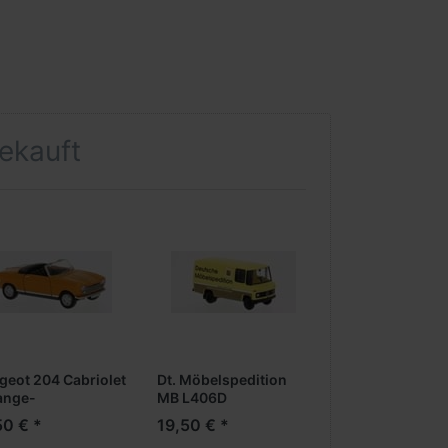
gekauft
geot 204 Cabriolet
Dt. Möbelspedition
ange-
MB L406D
50 € *
19,50 € *