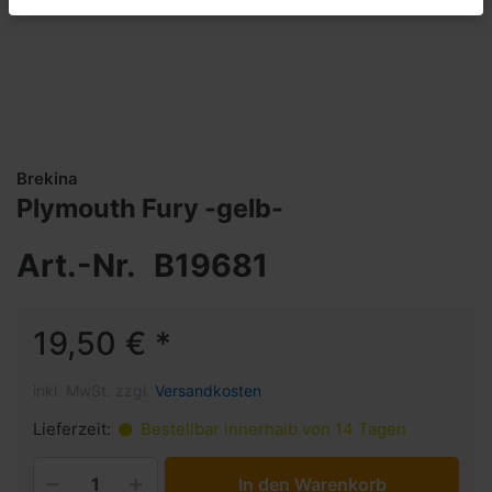
Brekina
Plymouth Fury -gelb-
Art.-Nr.
B19681
19,50 € *
inkl. MwSt. zzgl.
Versandkosten
Lieferzeit:
Bestellbar innerhalb von 14 Tagen
In den Warenkorb