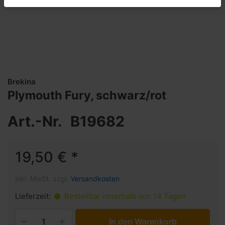
Brekina
Plymouth Fury, schwarz/rot
Art.-Nr.
B19682
19,50 € *
inkl. MwSt. zzgl.
Versandkosten
Lieferzeit:
Bestellbar innerhalb von 14 Tagen
In den Warenkorb