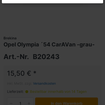
Brekina
Opel Olympia ´54 CarAVan -grau-
Art.-Nr.
B20243
15,50 € *
inkl. MwSt. zzgl.
Versandkosten
Lieferzeit:
Bestellbar innerhalb von 14 Tagen
In den Warenkorb