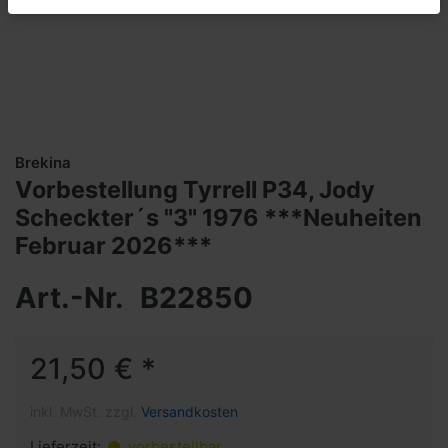
Brekina
Vorbestellung Tyrrell P34, Jody
Scheckter´s "3" 1976 ***Neuheiten
Februar 2026***
Art.-Nr.
B22850
21,50 € *
inkl. MwSt. zzgl.
Versandkosten
Lieferzeit:
vorbestellbar