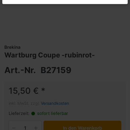
Brekina
Wartburg Coupe -rubinrot-
Art.-Nr.
B27159
15,50 € *
inkl. MwSt. zzgl.
Versandkosten
Lieferzeit:
sofort lieferbar
In den Warenkorb