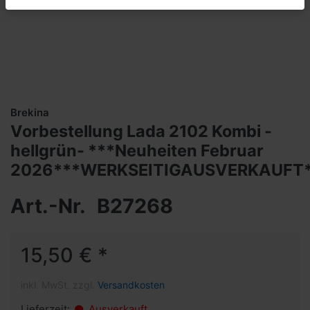
Brekina
Vorbestellung Lada 2102 Kombi -
hellgrün- ***Neuheiten Februar
2026***WERKSEITIGAUSVERKAUFT
Art.-Nr.
B27268
15,50 € *
inkl. MwSt. zzgl.
Versandkosten
Lieferzeit:
Ausverkauft