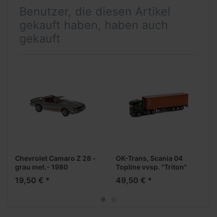
Benutzer, die diesen Artikel
gekauft haben, haben auch
gekauft
Chevrolet Camaro Z 28 -
OK-Trans, Scania 04
grau met.- 1980
Topline vvsp. "Triton"
40ft. Highcube C
19,50 € *
49,50 € *
ont.Aufl.3/3achs