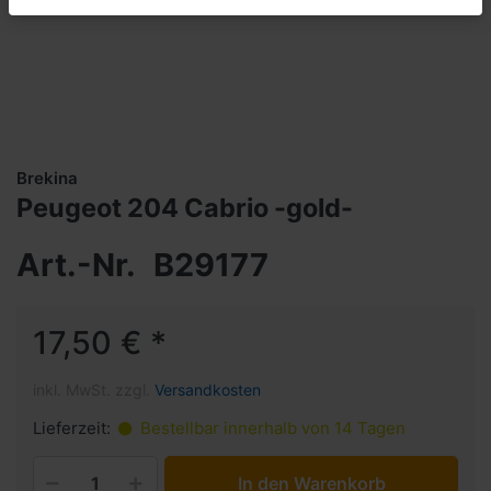
Brekina
Peugeot 204 Cabrio -gold-
Art.-Nr.
B29177
17,50 € *
inkl. MwSt. zzgl.
Versandkosten
Lieferzeit:
Bestellbar innerhalb von 14 Tagen
In den Warenkorb