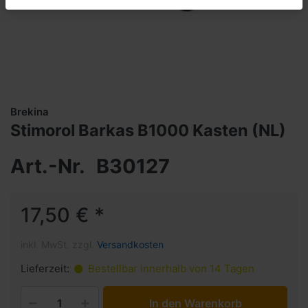
Brekina
Stimorol Barkas B1000 Kasten (NL)
Art.-Nr.
B30127
17,50 € *
inkl. MwSt. zzgl.
Versandkosten
Lieferzeit:
Bestellbar innerhalb von 14 Tagen
In den Warenkorb