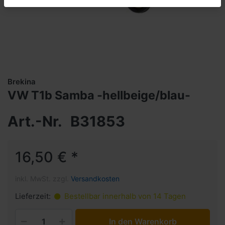
Brekina
VW T1b Samba -hellbeige/blau-
Art.-Nr.
B31853
16,50 € *
inkl. MwSt. zzgl.
Versandkosten
Lieferzeit:
Bestellbar innerhalb von 14 Tagen
In den Warenkorb