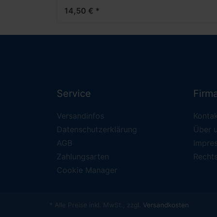
14,50 € *
Service
Firm
Versandinfos
Konta
Datenschutzerklärung
Über 
AGB
Impre
Zahlungsarten
Recht
Cookie Manager
* Alle Preise inkl. MwSt., zzgl.
Versandkosten