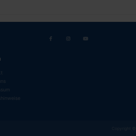
a
kt
uns
ssum
shinweise
Copyright © 