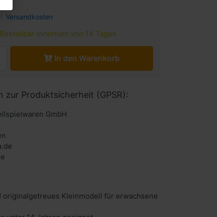
l.
Versandkosten
Bestellbar innerhalb von 14 Tagen
In den Warenkorb
n zur Produktsicherheit (GPSR):
llspielwaren GmbH
en
a.de
de
 originalgetreues Kleinmodell für erwachsene