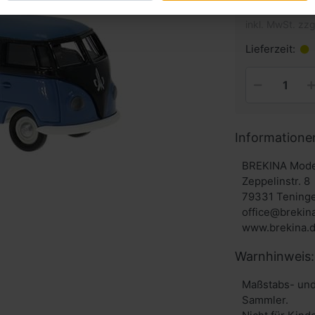
inkl. MwSt. zzg
Lieferzeit:
Informatione
BREKINA Mode
Zeppelinstr. 8
79331 Tening
office@brekin
www.brekina.
Warnhinweis:
Maßstabs- und
Sammler.