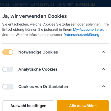
R UNS
KONTAKT
WERBESERVICE
ANFAHRT
IMPRESSUM
Ja, wir verwenden Cookies
Sie entscheiden, welche Cookies Sie zulassen oder ablehnen. Ihre
Entscheidung können Sie jederzeit in Ihrem
My-Account-Bereich
ändern. Weitere Infos auch in unserer
Datenschutzerklärung
.
INFO MAI
NEU EINGETROFFEN
NEUHEITEN VORB
 Kasten
Notwendige Cookies
Brekina
Ernst Kl
Analytische Cookies
Kasten
Cookies von Drittanbietern
Art.-Nr.
Auswahl bestätigen
Alle auswählen
14,50 €