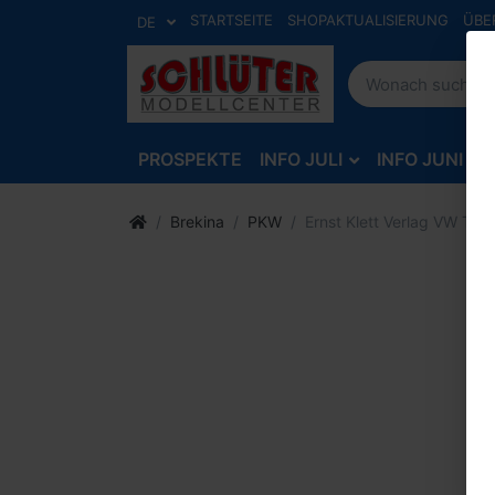
STARTSEITE
SHOPAKTUALISIERUNG
ÜBE
DE
PROSPEKTE
INFO JULI
INFO JUNI
Brekina
PKW
Ernst Klett Verlag VW T1a