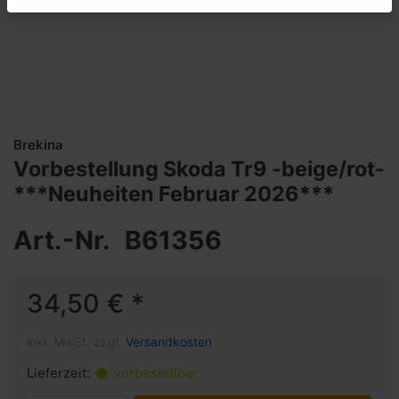
Brekina
Vorbestellung Skoda Tr9 -beige/rot-
***Neuheiten Februar 2026***
Art.-Nr.
B61356
34,50 € *
inkl. MwSt. zzgl.
Versandkosten
Lieferzeit:
vorbestellbar