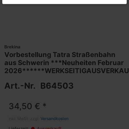
Brekina
Vorbestellung Tatra Straßenbahn
aus Schwerin ***Neuheiten Februar
2026******WERKSEITIGAUSVERKAU
Art.-Nr.
B64503
34,50 € *
inkl. MwSt. zzgl.
Versandkosten
Lieferzeit:
Ausverkauft