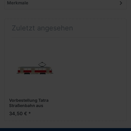
Merkmale
Zuletzt angesehen
Vorbestellung Tatra
Straßenbahn aus
Schwerin ***Neuheiten
34,50 € *
Februar
2026******WERKSEITIGAUSVERKAUFT***