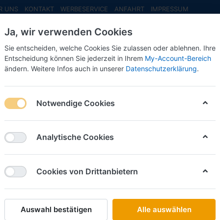
R UNS
KONTAKT
WERBESERVICE
ANFAHRT
IMPRESSUM
Ja, wir verwenden Cookies
Sie entscheiden, welche Cookies Sie zulassen oder ablehnen. Ihre
Entscheidung können Sie jederzeit in Ihrem
My-Account-Bereich
ändern. Weitere Infos auch in unserer
Datenschutzerklärung
.
INFO MAI
NEU EINGETROFFEN
NEUHEITEN VORB
e solo, -grau-
Notwendige Cookies
Brekina
LIAZ 70
Analytische Cookies
solo, -g
Cookies von Drittanbietern
Art.-Nr.
Auswahl bestätigen
Alle auswählen
17,50 €