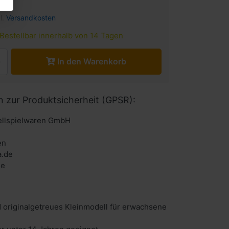
l.
Versandkosten
Bestellbar innerhalb von 14 Tagen
In den Warenkorb
n zur Produktsicherheit (GPSR):
llspielwaren GmbH
en
a.de
de
 originalgetreues Kleinmodell für erwachsene