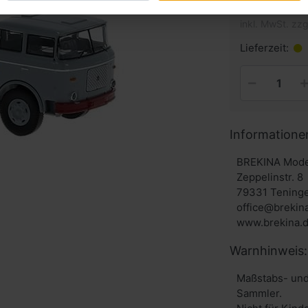
inkl. MwSt. zzg
Lieferzeit:
Informatione
BREKINA Mode
Zeppelinstr. 8
79331 Tening
office@brekin
www.brekina.
Warnhinweis:
Maßstabs- und
Sammler.