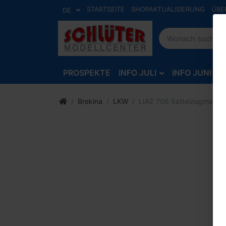
STARTSEITE
SHOPAKTUALISIERUNG
ÜBE
DE
PROSPEKTE
INFO JULI
INFO JUNI
Brekina
LKW
LIAZ 706 Sattelzugmaschin