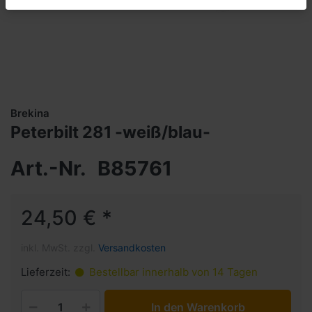
Brekina
Peterbilt 281 -weiß/blau-
Art.-Nr.
B85761
24,50 € *
inkl. MwSt. zzgl.
Versandkosten
Lieferzeit:
Bestellbar innerhalb von 14 Tagen
In den Warenkorb