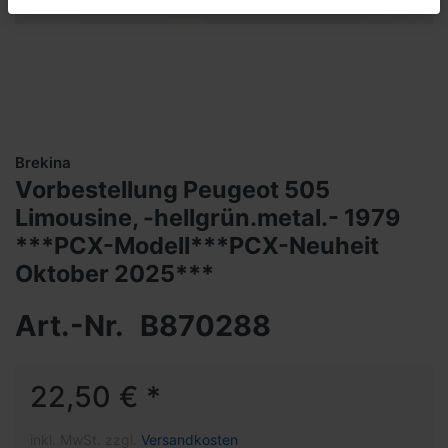
Brekina
Vorbestellung Peugeot 505
Limousine, -hellgrün.metal.- 1979
***PCX-Modell***PCX-Neuheit
Oktober 2025***
Art.-Nr.
B870288
22,50 € *
inkl. MwSt. zzgl.
Versandkosten