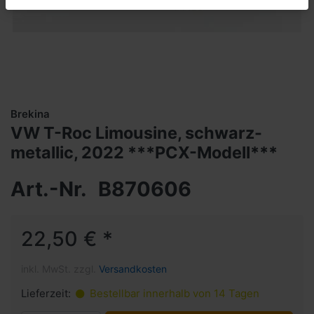
Brekina
VW T-Roc Limousine, schwarz-
metallic, 2022 ***PCX-Modell***
Art.-Nr.
B870606
22,50 € *
inkl. MwSt. zzgl.
Versandkosten
Lieferzeit:
Bestellbar innerhalb von 14 Tagen