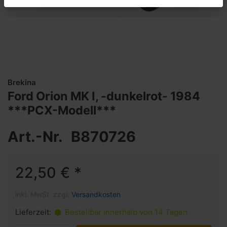
Brekina
Ford Orion MK I, -dunkelrot- 1984
***PCX-Modell***
Art.-Nr.
B870726
22,50 € *
inkl. MwSt. zzgl.
Versandkosten
Lieferzeit:
Bestellbar innerhalb von 14 Tagen