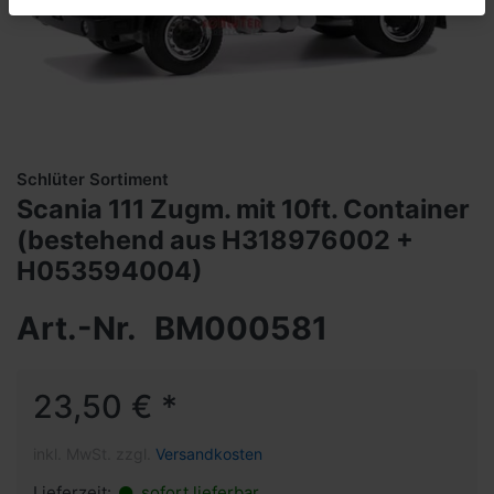
Schlüter Sortiment
Scania 111 Zugm. mit 10ft. Container
(bestehend aus H318976002 +
H053594004)
Art.-Nr.
BM000581
23,50 € *
inkl. MwSt. zzgl.
Versandkosten
Lieferzeit:
sofort lieferbar