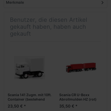
Merkmale
Benutzer, die diesen Artikel
gekauft haben, haben auch
gekauft
Scania 141 Zugm. mit 10ft.
Scania CR U-Boxx
Container (bestehend
Abrollmulden HZ (rot)
aus H318969002 +
23,50 € *
35,50 € *
490635)