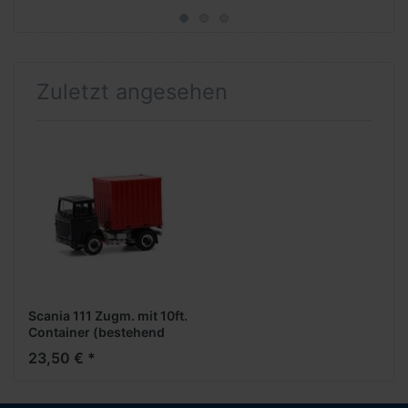
Zuletzt angesehen
Scania 111 Zugm. mit 10ft.
Container (bestehend
aus H318976002 +
23,50 € *
H053594004)