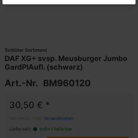
Schlüter Sortiment
DAF XG+ svsp. Meusburger Jumbo
GardPlAufl. (schwarz)
Art.-Nr.
BM960120
30,50 € *
inkl. MwSt. zzgl.
Versandkosten
Lieferzeit:
sofort lieferbar