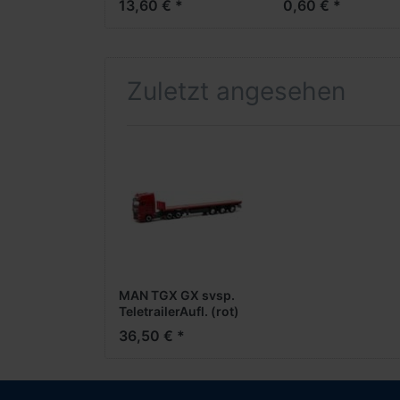
13,60 € *
0,60 € *
Zuletzt angesehen
MAN TGX GX svsp.
TeletrailerAufl. (rot)
36,50 € *