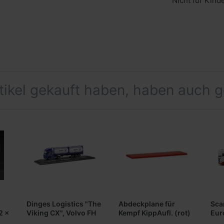
Nicht für Kind
rtikel gekauft haben, haben auch 
Dinges Logistics "The
Abdeckplane für
Sca
2 x
Viking CX", Volvo FH
Kempf KippAufl. (rot)
Eur
GL XL vvsp. 2x20ft.
rot)