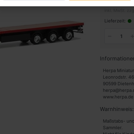
inkl. MwSt. zzg
Lieferzeit:
Informatione
Herpa Miniat
Leonrodstr. 4
90599 Dieten
herpa@herpa.
www.herpa.de
Warnhinweis:
Maßstabs- und
Sammler.