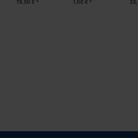
78,50 € *
1,00 € *
33,
TankcontAufl. -PC- --
geringe Stückzahl --