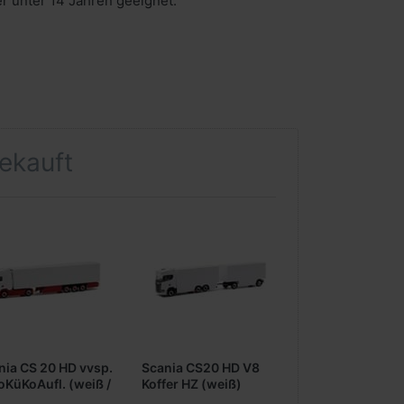
er unter 14 Jahren geeignet.
gekauft
nia CS 20 HD vvsp.
Scania CS20 HD V8
oKüKoAufl. (weiß /
Koffer HZ (weiß)