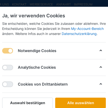
R UNS
KONTAKT
WERBESERVICE
ANFAHRT
IMPRESSUM
Ja, wir verwenden Cookies
Sie entscheiden, welche Cookies Sie zulassen oder ablehnen. Ihre
Entscheidung können Sie jederzeit in Ihrem
My-Account-Bereich
ändern. Weitere Infos auch in unserer
Datenschutzerklärung
.
INFO MAI
NEU EINGETROFFEN
NEUHEITEN VORB
behör
Komplett Modelle
MAN
MAN TGX GX svsp. TeletrailerAuf
Notwendige Cookies
Schlüter Sorti
MAN TG
Analytische Cookies
Teletrail
Cookies von Drittanbietern
Art.-Nr.
Auswahl bestätigen
Alle auswählen
36,50 