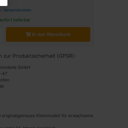
l.
Versandkosten
sofort lieferbar
In den Warenkorb
n zur Produktsicherheit (GPSR):
urmodelle GmbH
6-47
hofen
de
 originalgetreues Kleinmodell für erwachsene