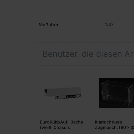
Maßstab
1:87
Benutzer, die diesen A
EuroKüKoAufl. 3achs
Klarsichtverp.
(weiß, Chassis
Zugmasch. (80 x 3
schwarz)
50 mm)