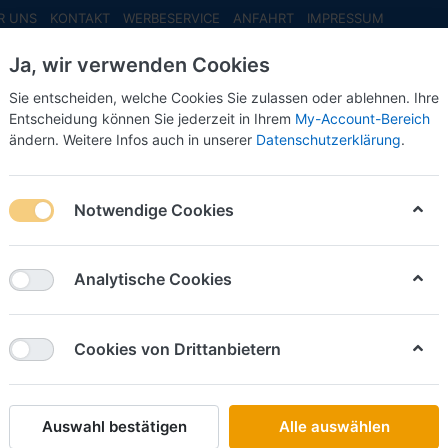
R UNS
KONTAKT
WERBESERVICE
ANFAHRT
IMPRESSUM
Ja, wir verwenden Cookies
Sie entscheiden, welche Cookies Sie zulassen oder ablehnen. Ihre
Entscheidung können Sie jederzeit in Ihrem
My-Account-Bereich
ändern. Weitere Infos auch in unserer
Datenschutzerklärung
.
INFO MAI
NEU EINGETROFFEN
NEUHEITEN VORB
eisliste
Notwendige Cookies
025 - Preisliste
Analytische Cookies
Cookies von Drittanbietern
Auswahl bestätigen
Alle auswählen