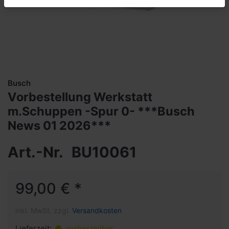
Busch
Vorbestellung Werkstatt
m.Schuppen -Spur 0- ***Busch
News 01 2026***
Art.-Nr.
BU10061
99,00 € *
inkl. MwSt. zzgl.
Versandkosten
Lieferzeit:
vorbestellbar