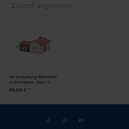
Zuletzt angesehen
Vorbestellung Werkstatt
m.Schuppen -Spur 0-
***Busch News 01
99,00 € *
2026***