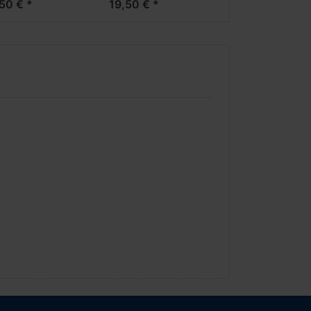
50 € *
19,50 € *
Formneuheit-
***Neuheit Frühjahr
2026***