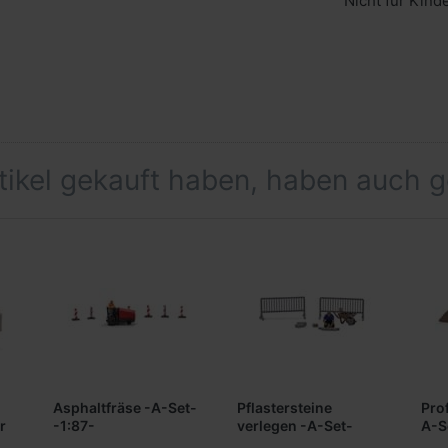
Nicht für Kind
rtikel gekauft haben, haben auch 
Asphaltfräse -A-Set-
Pflastersteine
Pro
r
-1:87-
verlegen -A-Set-
A-S
-1:87-