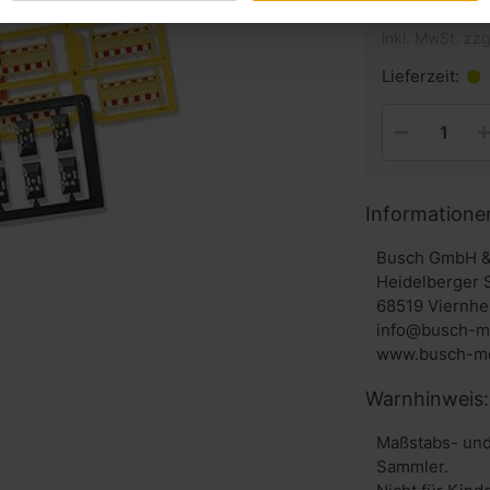
inkl. MwSt. zzg
Lieferzeit:
Informatione
Busch GmbH &
Heidelberger 
68519 Viernhe
info@busch-m
www.busch-mo
Warnhinweis:
Maßstabs- und
Sammler.