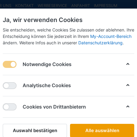
R UNS
KONTAKT
WERBESERVICE
ANFAHRT
IMPRESSUM
Ja, wir verwenden Cookies
Sie entscheiden, welche Cookies Sie zulassen oder ablehnen. Ihre
Entscheidung können Sie jederzeit in Ihrem
My-Account-Bereich
ändern. Weitere Infos auch in unserer
Datenschutzerklärung
.
INFO MAI
NEU EINGETROFFEN
NEUHEITEN VORB
ange- -1:87-
Notwendige Cookies
Busch
Schrank
Analytische Cookies
-1:87-
Cookies von Drittanbietern
Art.-Nr.
Auswahl bestätigen
Alle auswählen
12,50 €