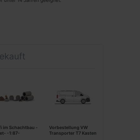
er unter 14 Jahren geeignet.
gekauft
fi im Schachtbau -
Vorbestellung VW
et- -1:87-
Transporter T7 Kasten
KR FD -clear white- -