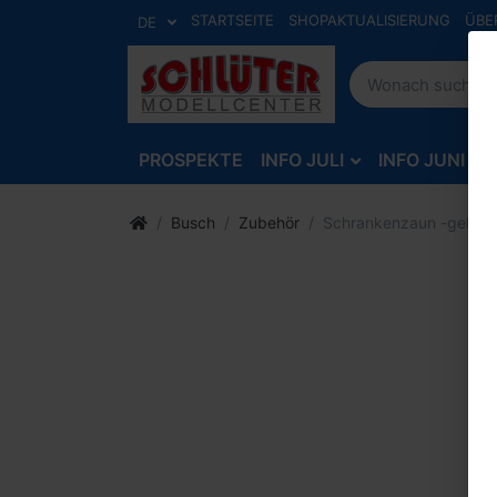
STARTSEITE
SHOPAKTUALISIERUNG
ÜBE
DE
PROSPEKTE
INFO JULI
INFO JUNI
Busch
Zubehör
Schrankenzaun -gelb/or