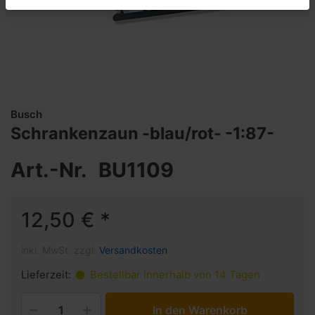
Busch
Schrankenzaun -blau/rot- -1:87-
Art.-Nr.
BU1109
12,50 € *
inkl. MwSt. zzgl.
Versandkosten
Lieferzeit:
Bestellbar innerhalb von 14 Tagen
In den Warenkorb