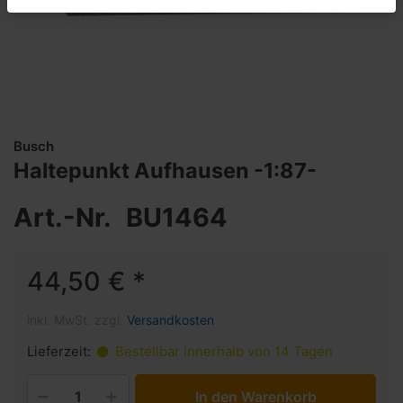
Busch
Haltepunkt Aufhausen -1:87-
Art.-Nr.
BU1464
44,50 € *
inkl. MwSt. zzgl.
Versandkosten
Lieferzeit:
Bestellbar innerhalb von 14 Tagen
In den Warenkorb