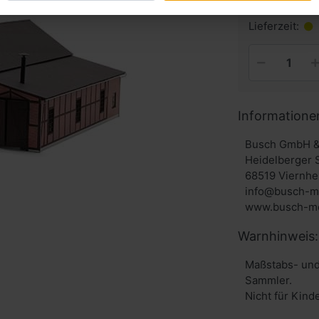
inkl. MwSt. zzg
Lieferzeit:
Informatione
Busch GmbH &
Heidelberger 
68519 Viernhe
info@busch-m
www.busch-mo
Warnhinweis:
Maßstabs- und
Sammler.
Nicht für Kind