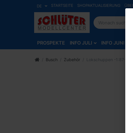
STARTSEITE
SHOPAKTUALISIERUNG
ÜBE
DE
PROSPEKTE
INFO JULI
INFO JUNI
Busch
Zubehör
Lokschuppen -1:87-