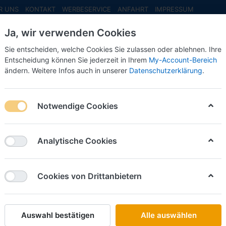
R UNS
KONTAKT
WERBESERVICE
ANFAHRT
IMPRESSUM
Ja, wir verwenden Cookies
Sie entscheiden, welche Cookies Sie zulassen oder ablehnen. Ihre
Entscheidung können Sie jederzeit in Ihrem
My-Account-Bereich
ändern. Weitere Infos auch in unserer
Datenschutzerklärung
.
INFO MAI
NEU EINGETROFFEN
NEUHEITEN VORB
Notwendige Cookies
Busch
Lokschu
Analytische Cookies
Art.-Nr.
Cookies von Drittanbietern
134,50
Auswahl bestätigen
Alle auswählen