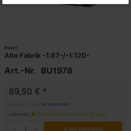
Busch
Alte Fabrik -1:87-/-1:120-
Art.-Nr.
BU1978
89,50 € *
inkl. MwSt. zzgl.
Versandkosten
Lieferzeit:
Bestellbar innerhalb von 14 Tagen
In den Warenkorb