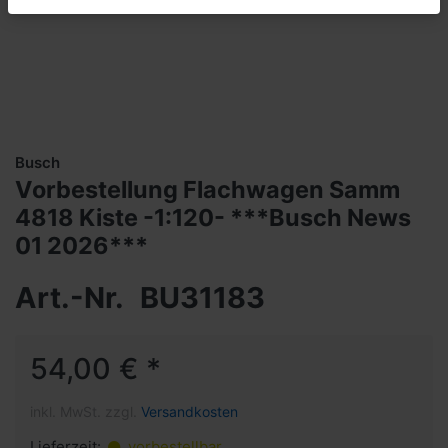
Busch
Vorbestellung Flachwagen Samm
4818 Kiste -1:120- ***Busch News
01 2026***
Art.-Nr.
BU31183
54,00 € *
inkl. MwSt. zzgl.
Versandkosten
Lieferzeit:
vorbestellbar