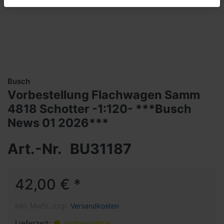
Busch
Vorbestellung Flachwagen Samm
4818 Schotter -1:120- ***Busch
News 01 2026***
Art.-Nr.
BU31187
42,00 € *
inkl. MwSt. zzgl.
Versandkosten
Lieferzeit:
vorbestellbar