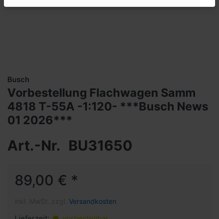
Busch
Vorbestellung Flachwagen Samm
4818 T-55A -1:120- ***Busch News
01 2026***
Art.-Nr.
BU31650
89,00 € *
inkl. MwSt. zzgl.
Versandkosten
Lieferzeit:
vorbestellbar