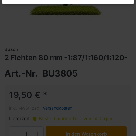
Busch
2 Fichten 80 mm -1:87/1:160/1:120-
Art.-Nr.
BU3805
19,50 € *
inkl. MwSt. zzgl.
Versandkosten
Lieferzeit:
Bestellbar innerhalb von 14 Tagen
In den Warenkorb