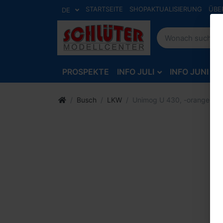
STARTSEITE
SHOPAKTUALISIERUNG
ÜBE
DE
PROSPEKTE
INFO JULI
INFO JUNI
Busch
LKW
Unimog U 430, -orange- -1