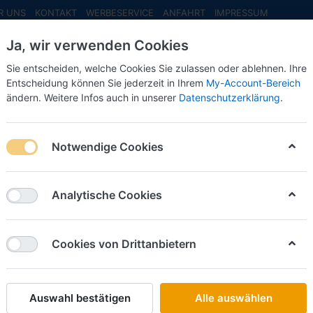
R UNS
KONTAKT
WERBESERVICE
ANFAHRT
IMPRESSUM
Ja, wir verwenden Cookies
Sie entscheiden, welche Cookies Sie zulassen oder ablehnen. Ihre
Entscheidung können Sie jederzeit in Ihrem
My-Account-Bereich
ändern. Weitere Infos auch in unserer
Datenschutzerklärung
.
INFO MAI
NEU EINGETROFFEN
NEUHEITEN VORB
:87-
Notwendige Cookies
Busch
Unimog 
Analytische Cookies
Art.-Nr.
Cookies von Drittanbietern
43,50 
Auswahl bestätigen
Alle auswählen