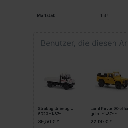
Maßstab
1:87
Benutzer, die diesen A
Strabag Unimog U
Land Rover 90 offen
5023 -1:87-
gelb- -1:87- -
Formneuheit-
39,50 € *
22,00 € *