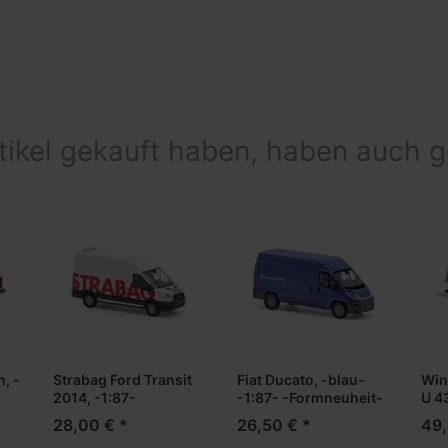
rtikel gekauft haben, haben auch 
, -
Strabag Ford Transit
Fiat Ducato, -blau-
Win
2014, -1:87-
-1:87- -Formneuheit-
U 4
28,00 € *
26,50 € *
49,