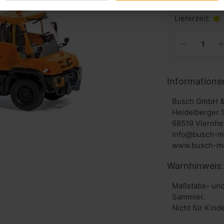
inkl. MwSt. zzg
Lieferzeit:
Informatione
Busch GmbH &
Heidelberger 
68519 Viernhe
info@busch-m
www.busch-mo
Warnhinweis:
Maßstabs- und
Sammler.
Nicht für Kind