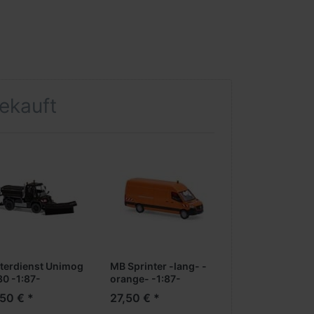
gekauft
terdienst Unimog
MB Sprinter -lang- -
30 -1:87-
orange- -1:87-
50 € *
27,50 € *