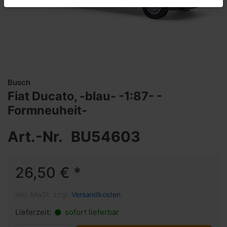
Busch
Fiat Ducato, -blau- -1:87- -
Formneuheit-
Art.-Nr.
BU54603
26,50 € *
inkl. MwSt. zzgl.
Versandkosten
Lieferzeit:
sofort lieferbar