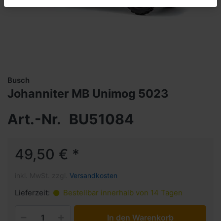
Busch
Johanniter MB Unimog 5023
Art.-Nr.
BU51084
49,50 € *
inkl. MwSt. zzgl.
Versandkosten
Lieferzeit:
Bestellbar innerhalb von 14 Tagen
In den Warenkorb