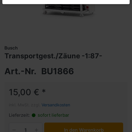
Busch
Transportgest./Zäune -1:87-
Art.-Nr.
BU1866
15,00 € *
inkl. MwSt. zzgl.
Versandkosten
Lieferzeit:
sofort lieferbar
In den Warenkorb